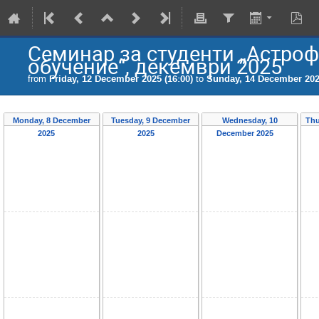
Семинар за студенти „Астро
обучение“, декември 2025
from
Friday, 12 December 2025 (16:00)
to
Sunday, 14 December 2025
Monday, 8 December
Tuesday, 9 December
Wednesday, 10
Thu
2025
2025
December 2025