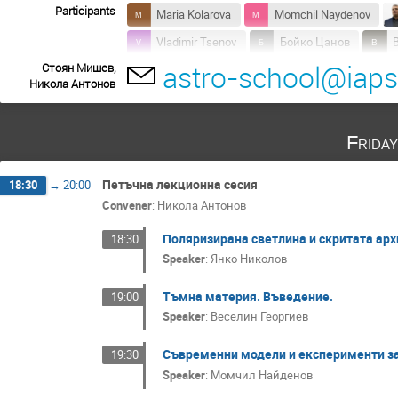
Participants
Maria Kolarova
Momchil Naydenov
Vladimir Tsenov
Бойко Цанов
astro-school@iaps.
Стоян Мишев,
Грета Гичева
Григор Маринов
Никола Антонов
Иванела Петрова
Илиян Смаду
Любимир Ваканов
Мериан Костадин
Frida
Николай Косев
Николай Николов
Селин Али
Стела Гинин
Стои
Петъчна лекционна сесия
18:30
→
20:00
Convener
:
Никола Антонов
Християния Христова
Христо Димов
Поляризирана светлина и скритата арх
18:30
Speaker
:
Янко Николов
Тъмна материя. Въведение.
19:00
Speaker
:
Веселин Георгиев
Съвременни модели и експерименти за
19:30
Speaker
:
Момчил Найденов