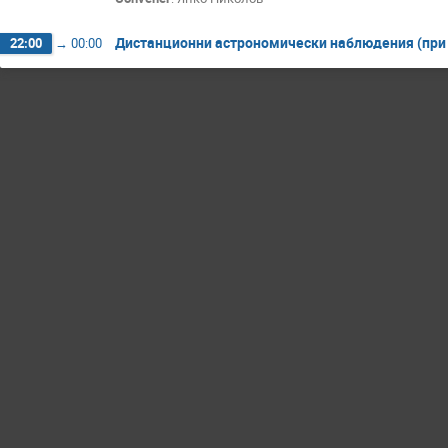
Дистанционни астрономически наблюдения (при 
22:00
→
00:00