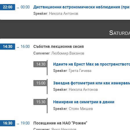
Дистанционни астрономически наблюдения (при 
22:00
→
00:00
Speaker
:
Никола Антонов
Saturd
Съботна лекционна сесия
14:30
→
16:00
Convener
:
Любомир Ваканов
Идеите на Ернст Мах за пространствот
14:30
Speaker
:
Грета Гичева
Звездна фотометрия или как измервам
15:00
Speaker
:
Никола Антонов
Намиране на симетрии в данни
15:30
Speaker
:
Стоян Мишев
Посещение на НАО "Рожен"
16:30
→
19:00
Convener
:
Янко Николов